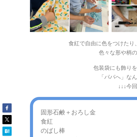
食紅で自由に色をつけたり
色々な形や柄
包装袋にも飾り
「パパへ」な
↓↓↓今
固形石鹸＋おろし金
食紅
のばし棒